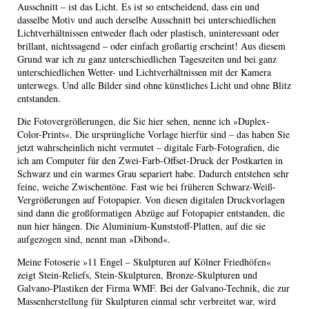
Ausschnitt – ist das Licht. Es ist so entscheidend, dass ein und
dasselbe Motiv und auch derselbe Ausschnitt bei unterschiedlichen
Lichtverhältnissen entweder flach oder plastisch, uninteressant oder
brillant, nichtssagend – oder einfach großartig erscheint! Aus diesem
Grund war ich zu ganz unterschiedlichen Tageszeiten und bei ganz
unterschiedlichen Wetter- und Lichtverhältnissen mit der Kamera
unterwegs. Und alle Bilder sind ohne künstliches Licht und ohne Blitz
entstanden.
Die Fotovergrößerungen, die Sie hier sehen, nenne ich »Duplex-
Color-Prints«. Die ursprüngliche Vorlage hierfür sind – das haben Sie
jetzt wahrscheinlich nicht vermutet – digitale Farb-Fotografien, die
ich am Computer für den Zwei-Farb-Offset-Druck der Postkarten in
Schwarz und ein warmes Grau separiert habe. Dadurch entstehen sehr
feine, weiche Zwischentöne. Fast wie bei früheren Schwarz-Weiß-
Vergrößerungen auf Fotopapier. Von diesen digitalen Druckvorlagen
sind dann die großformatigen Abzüge auf Fotopapier entstanden, die
nun hier hängen. Die Aluminium-Kunststoff-Platten, auf die sie
aufgezogen sind, nennt man »Dibond«.
Meine Fotoserie »11 Engel – Skulpturen auf Kölner Friedhöfen«
zeigt Stein-Reliefs, Stein-Skulpturen, Bronze-Skulpturen und
Galvano-Plastiken der Firma WMF. Bei der Galvano-Technik, die zur
Massenherstellung für Skulpturen einmal sehr verbreitet war, wird