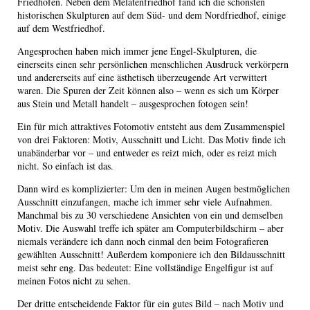
Friedhöfen. Neben dem Melatenfriedhof fand ich die schönsten
historischen Skulpturen auf dem Süd- und dem Nordfriedhof, einige
auf dem Westfriedhof.
Angesprochen haben mich immer jene Engel-Skulpturen, die
einerseits einen sehr persönlichen menschlichen Ausdruck verkörpern
und andererseits auf eine ästhetisch überzeugende Art verwittert
waren. Die Spuren der Zeit können also – wenn es sich um Körper
aus Stein und Metall handelt – ausgesprochen fotogen sein!
Ein für mich attraktives Fotomotiv entsteht aus dem Zusammenspiel
von drei Faktoren: Motiv, Ausschnitt und Licht. Das Motiv finde ich
unabänderbar vor – und entweder es reizt mich, oder es reizt mich
nicht. So einfach ist das.
Dann wird es komplizierter: Um den in meinen Augen bestmöglichen
Ausschnitt einzufangen, mache ich immer sehr viele Aufnahmen.
Manchmal bis zu 30 verschiedene Ansichten von ein und demselben
Motiv. Die Auswahl treffe ich später am Computerbildschirm – aber
niemals verändere ich dann noch einmal den beim Fotografieren
gewählten Ausschnitt! Außerdem komponiere ich den Bildausschnitt
meist sehr eng. Das bedeutet: Eine vollständige Engelfigur ist auf
meinen Fotos nicht zu sehen.
Der dritte entscheidende Faktor für ein gutes Bild – nach Motiv und