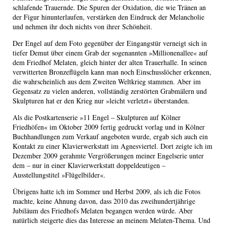
schlafende Trauernde. Die Spuren der Oxidation, die wie Tränen an
der Figur hinunterlaufen, verstärken den Eindruck der Melancholie
und nehmen ihr doch nichts von ihrer Schönheit.
Der Engel auf dem Foto gegenüber der Eingangstür verneigt sich in
tiefer Demut über einem Grab der sogenannten »Millionenallee« auf
dem Friedhof Melaten, gleich hinter der alten Trauerhalle. In seinen
verwitterten Bronzeflügeln kann man noch Einschusslöcher erkennen,
die wahrscheinlich aus dem Zweiten Weltkrieg stammen. Aber im
Gegensatz zu vielen anderen, vollständig zerstörten Grabmälern und
Skulpturen hat er den Krieg nur »leicht verletzt« überstanden.
Als die Postkartenserie »11 Engel – Skulpturen auf Kölner
Friedhöfen« im Oktober 2009 fertig gedruckt vorlag und in Kölner
Buchhandlungen zum Verkauf angeboten wurde, ergab sich auch ein
Kontakt zu einer Klavierwerkstatt im Agnesviertel. Dort zeigte ich im
Dezember 2009 gerahmte Vergrößerungen meiner Engelserie unter
dem – nur in einer Klavierwerkstatt doppeldeutigen –
Ausstellungstitel »Flügelbilder«.
Übrigens hatte ich im Sommer und Herbst 2009, als ich die Fotos
machte, keine Ah­nung davon, dass 2010 das zweihundertjährige
Jubiläum des Friedhofs Melaten begangen werden würde. Aber
natürlich steigerte dies das Interesse an meinem Melaten-Thema. Und