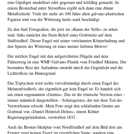
eine Gipsfigur modelliert oder gegossen und leitfähig gemacht. In
einem Bronzebad unter Stromfluss ergibt sich dann eine dünne
Metallschicht. Viele der mehr als 100 Jahre alten galvano-plastischen
Figuren sind von der Witterung heute stark beschädigt.
Zu den fünf Fotografien, die jetzt im »Raum der Stille« zu sehen
sind: links zunächst das Stein-Relief eines Grabsteins auf dem
Südfriedhof. Dieser Engel mit seiner verträumten Körperhaltung und
den Spuren der Witterung ist eines meiner liebsten Motive!
Der mittlere Engel mit den aufgerichteten Flügeln und dem
Palmzweig ist eine WMF-Galvano-Plastik vom Friedhof Melaten. Der
besondere Reiz der Aufnahme entsteht durch das Gegenlicht und die
Lichtreflexe im Hintergrund.
Das Triptychon wird rechts vervollständigt durch einen Engel des
Melatenfriedhofs, der eigentlich gar kein Engel ist: Es handelt sich
um einen sogenannten »Genius«. Das ist die römische Version eines –
immer männlich dargestellten – Schutzgeistes, der mit dem Tod des
Verstorbenen erlischt. Mein Foto zeigt den schlafenden Genius am
Grabmal von »Daniel Heinrich Delius«, einem Kölner
Regierungspräsidenten, verstorben 1832.
Auch die Bronze-Skulptur vom Nordfriedhof auf dem Bild dort am
Fenster zeigt keinen Engel im eigentlichen Sinne, sondern eine