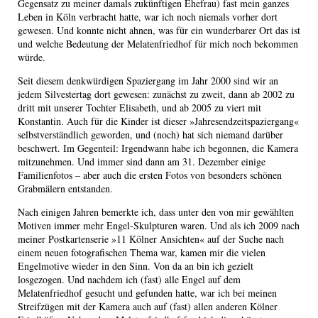
Gegensatz zu meiner damals zukünftigen Ehefrau) fast mein ganzes
Leben in Köln verbracht hatte, war ich noch niemals vorher dort
gewesen. Und konnte nicht ahnen, was für ein wunderbarer Ort das ist
und welche Bedeutung der Melatenfriedhof für mich noch bekommen
würde.
Seit diesem denkwürdigen Spaziergang im Jahr 2000 sind wir an
jedem Silvestertag dort gewesen: zunächst zu zweit, dann ab 2002 zu
dritt mit unserer Tochter Elisabeth, und ab 2005 zu viert mit
Konstantin. Auch für die Kinder ist dieser »Jahresendzeitspaziergang«
selbstverständlich geworden, und (noch) hat sich niemand darüber
beschwert. Im Gegenteil: Irgendwann habe ich begonnen, die Kamera
mitzunehmen. Und immer sind dann am 31. Dezember einige
Familienfotos – aber auch die ersten Fotos von besonders schönen
Grabmälern entstanden.
Nach einigen Jahren bemerkte ich, dass unter den von mir gewählten
Motiven immer mehr Engel-Skulpturen waren. Und als ich 2009 nach
meiner Postkartenserie »11 Kölner Ansichten« auf der Suche nach
einem neuen fotografischen Thema war, kamen mir die vielen
Engelmotive wieder in den Sinn. Von da an bin ich gezielt
losgezogen. Und nachdem ich (fast) alle Engel auf dem
Melatenfriedhof gesucht und gefunden hatte, war ich bei meinen
Streifzügen mit der Kamera auch auf (fast) allen anderen Kölner