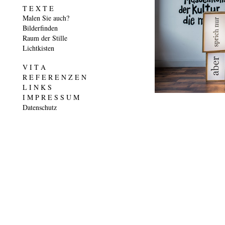
T E X T E
Malen Sie auch?
Bilderfinden
Raum der Stille
Lichtkisten
V I T A
R E F E R E N Z E N
L I N K S
I M P R E S S U M
Datenschutz