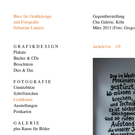
Büro für Grafikdesign
Gegenüberstellung
und Fotografie
Chu Galerie, Köln
Sebastian Linnerz
März 2013 (Foto: Grego
G R A F I K D E S I G N
zurück
/
vor
1/9
Plakate
Bücher & CDs
Broschüren
Dies & Das
F O T O G R A F I E
Unnützbütze
Schriftzeichen
Lichtkisten
Ausstellungen
Postkarten
G A L E R I E
plus Raum für Bilder